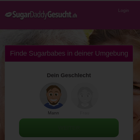
Login
Finde Sugarbabes in
deiner Umgebung
Dein Geschlecht
Mann
Frau
WEITER